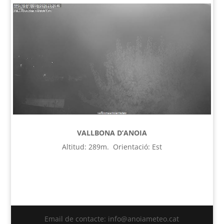
VALLBONA D’ANOIA
Altitud: 289m. Orientació: Est
Email de contacte: info@anoiameteo.cat