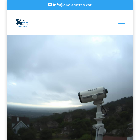
info@anoiameteo.cat