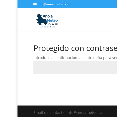
info@anoiameteo.cat
Protegido con contras
Introduce a continuación la contraseña para ver
Email de contacte: info@anoiameteo.cat