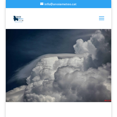
info@anoiameteo.cat